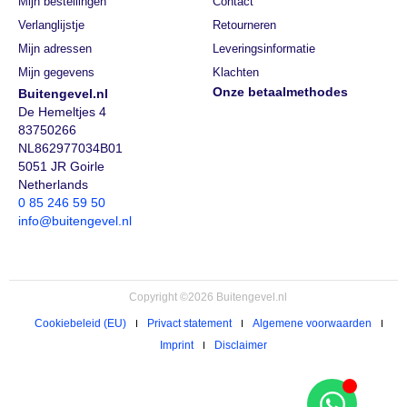
Mijn bestellingen
Contact
Verlanglijstje
Retourneren
Mijn adressen
Leveringsinformatie
Mijn gegevens
Klachten
Onze betaalmethodes
Buitengevel.nl
De Hemeltjes 4
83750266
NL862977034B01
5051 JR Goirle
Netherlands
0 85 246 59 50
info@buitengevel.nl
Copyright ©2026 Buitengevel.nl
Cookiebeleid (EU)
Privact statement
Algemene voorwaarden
Imprint
Disclaimer