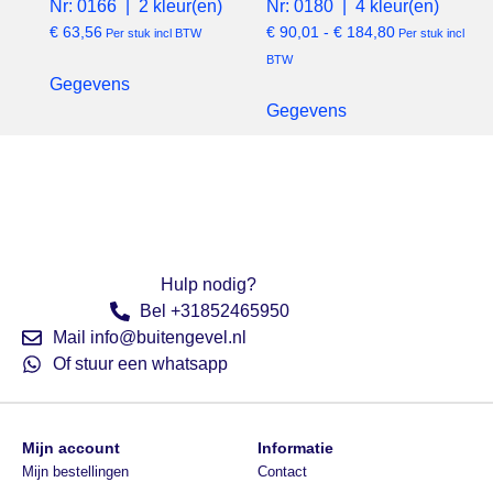
Nr: 0166 | 2 kleur(en)
Nr: 0180 | 4 kleur(en)
€
63,56
€
90,01
-
€
184,80
Per stuk incl BTW
Per stuk incl
BTW
Gegevens
Gegevens
Hulp nodig?
Bel +31852465950
Mail info@buitengevel.nl
Of stuur een whatsapp
Mijn account
Informatie
Mijn bestellingen
Contact