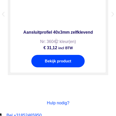
Aansluitprofiel 40x3mm zelfklevend
Nr: 3604
2 kleur(en)
€
31,12
incl BTW
Bekijk product
Hulp nodig?
Bel +31852465950