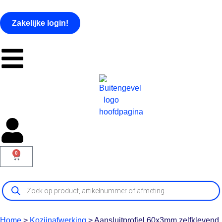
Zakelijke login!
0
Home
>
Kozijnafwerking
>
Aansluitprofiel 60x3mm zelfklevend