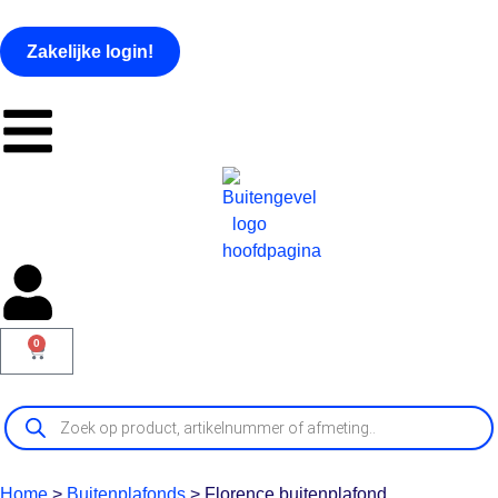
Zakelijke login!
0
Home
>
Buitenplafonds
>
Florence buitenplafond