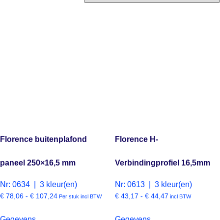
Florence buitenplafond
Florence H-
paneel 250×16,5 mm
Verbindingprofiel 16,5mm
Nr: 0634 | 3 kleur(en)
Nr: 0613 | 3 kleur(en)
€
78,06
-
€
107,24
€
43,17
-
€
44,47
Per stuk incl BTW
incl BTW
Gegevens
Gegevens