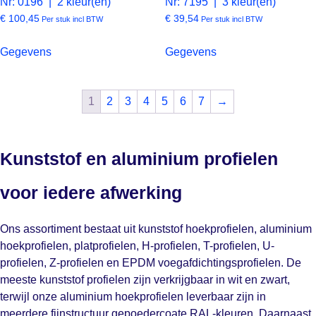
Nr: 0196 | 2 kleur(en)
Nr: 7195 | 3 kleur(en)
€
100,45
€
39,54
Per stuk incl BTW
Per stuk incl BTW
Gegevens
Gegevens
1
2
3
4
5
6
7
→
Kunststof en aluminium profielen
voor iedere afwerking
Ons assortiment bestaat uit kunststof hoekprofielen, aluminium
hoekprofielen, platprofielen, H-profielen, T-profielen, U-
profielen, Z-profielen en EPDM voegafdichtingsprofielen. De
meeste kunststof profielen zijn verkrijgbaar in wit en zwart,
terwijl onze aluminium hoekprofielen leverbaar zijn in
meerdere fijnstructuur gepoedercoate RAL-kleuren. Daarnaast