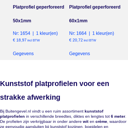
Platprofiel geperforeerd
Platprofiel geperforeerd
50x1mm
60x1mm
Nr: 1654 | 1 kleur(en)
Nr: 1664 | 1 kleur(en)
€
18,97
€
20,72
incl BTW
incl BTW
Gegevens
Gegevens
Kunststof platprofielen voor een
strakke afwerking
Bij Buitengevel.nl vindt u een ruim assortiment
kunststof
platprofielen
in verschillende breedtes, diktes en lengtes tot
6 meter
.
De profielen zijn verkrijgbaar in onder andere
wit
en
crème
, waardoor
ze eenvoudig aansluiten bij kunststof kozijnen, boeidelen en