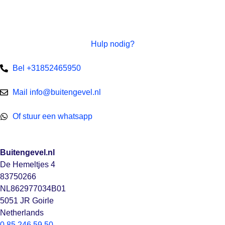
Hulp nodig?
Bel +31852465950
Mail info@buitengevel.nl
Of stuur een whatsapp
Buitengevel.nl
De Hemeltjes 4
83750266
NL862977034B01
5051 JR Goirle
Netherlands
0 85 246 59 50