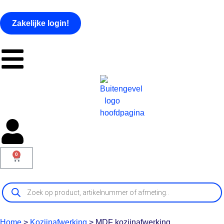
Zakelijke login!
0
Home
>
Kozijnafwerking
>
MDF kozijnafwerking