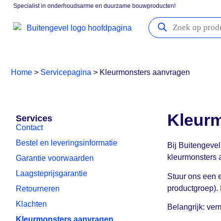
Specialist in onderhoudsarme en duurzame bouwproducten!
Gevelpanelen
Boeidelen
Vensterbanken
Kozijna
Home
>
Servicepagina
>
Kleurmonsters aanvragen
Kleur
Services
Contact
Bestel en leveringsinformatie
Bij Buitengevel
kleurmonsters 
Garantie voorwaarden
Laagsteprijsgarantie
Stuur ons een 
productgroep).
Retourneren
Klachten
Belangrijk: ver
Kleurmonsters aanvragen