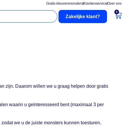
Gratis kleurenmonsters
Klantenservice
Over ons
0
Zakelijke klant?
nderhoud
Buitenzonwering
an zijn. Daarom willen we u graag helpen door gratis
alen waarin u geïnteresseerd bent (maximaal 3 per
.
n, zodat we u de juiste monsters kunnen toesturen.