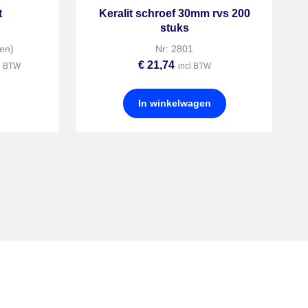
t
Keralit schroef 30mm rvs 200
stuks
en)
Nr: 2801
€
21,74
l BTW
incl BTW
In winkelwagen