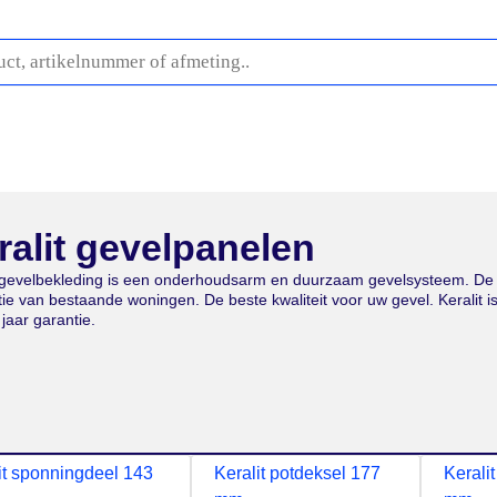
fwerking
Buitenplafonds
Profielen
Stelproducten
O
ralit gevelpanelen
t gevelbekleding is een onderhoudsarm en duurzaam gevelsysteem. De g
tie van bestaande woningen. De beste kwaliteit voor uw gevel. Kerali
jaar garantie.
it sponningdeel 143
Keralit potdeksel 177
Kerali