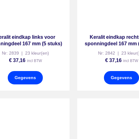
eralit eindkap links voor
Keralit eindkap rech
ningdeel 167 mm (5 stuks)
sponningdeel 167 mm (
Nr: 2839 | 23 kleur(en)
Nr: 2842 | 23 kleur(
€
37,16
€
37,16
incl BTW
incl BTW
Gegevens
Gegevens