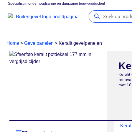
Specialist in onderhoudsarme en duurzame bouwproducten!
Gevelpanelen
Boeidelen
Vensterbanken
Kozijna
Home
>
Gevelpanelen
>
Keralit gevelpanelen
Ke
Kerali
renova
met 10 
Keral