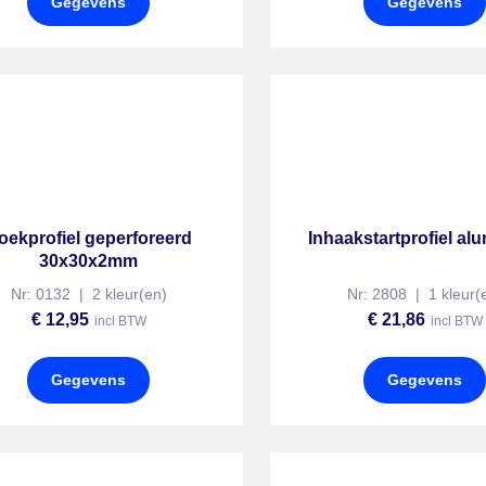
Gegevens
Gegevens
oekprofiel geperforeerd
Inhaakstartprofiel al
30x30x2mm
Nr: 0132 | 2 kleur(en)
Nr: 2808 | 1 kleur(
€
12,95
€
21,86
incl BTW
incl BTW
Gegevens
Gegevens