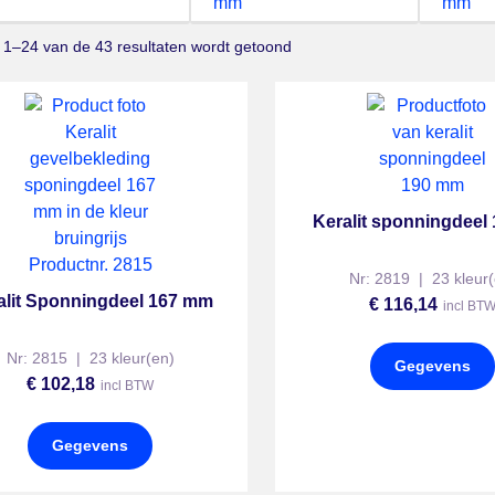
mm
mm
 1–24 van de 43 resultaten wordt getoond
Keralit sponningdee
Nr: 2819 | 23 kleur(
alit Sponningdeel 167 mm
€
116,14
incl BT
Nr: 2815 | 23 kleur(en)
Gegevens
€
102,18
incl BTW
Gegevens