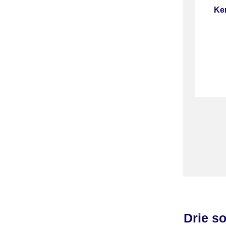
Ker
Drie s