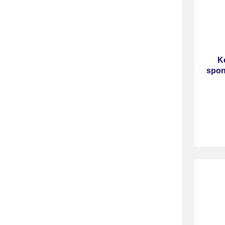
K
spon