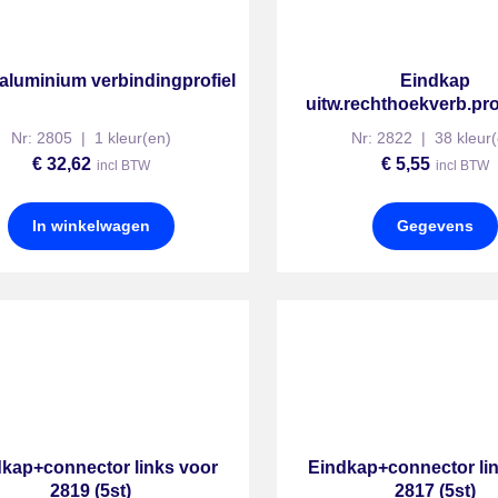
aluminium verbindingprofiel
Eindkap
uitw.rechthoekverb.pro
Nr: 2805 | 1 kleur(en)
Nr: 2822 | 38 kleur(
€
32,62
€
5,55
incl BTW
incl BTW
In winkelwagen
Gegevens
dkap+connector links voor
Eindkap+connector li
2819 (5st)
2817 (5st)