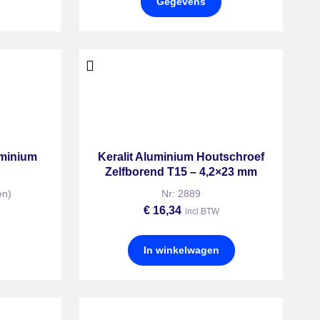
Gegevens
uminium
Keralit Aluminium Houtschroef
Zelfborend T15 – 4,2×23 mm
en)
Nr: 2889
€
16,34
incl BTW
In winkelwagen