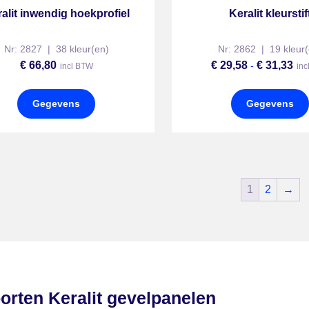
alit inwendig hoekprofiel
Keralit kleurstif
Nr: 2827 | 38 kleur(en)
Nr: 2862 | 19 kleur(
€
66,80
€
29,58
€
31,33
-
incl BTW
inc
Gegevens
Gegevens
1
2
→
oorten Keralit gevelpanelen