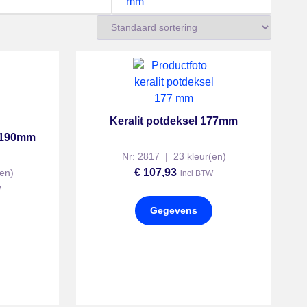
mm
Keralit potdeksel 177mm
l 190mm
Nr: 2817 | 23 kleur(en)
€
107,93
en)
incl BTW
W
Gegevens