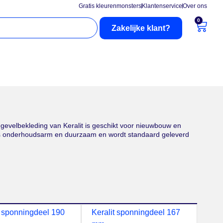
Gratis kleurenmonsters
Klantenservice
Over ons
0
Zakelijke klant?
nderhoud
Buitenzonwering
evelbekleding van Keralit is geschikt voor nieuwbouw en
t is onderhoudsarm en duurzaam en wordt standaard geleverd
t sponningdeel 190
Keralit sponningdeel 167