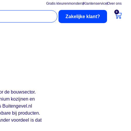
Gratis kleurenmonsters
Klantenservice
Over ons
0
Zakelijke klant?
nderhoud
Buitenzonwering
oor de bouwsector.
inium kozijnen en
 Buitengevel.nl
kbare bij producten.
ander voordeel is dat