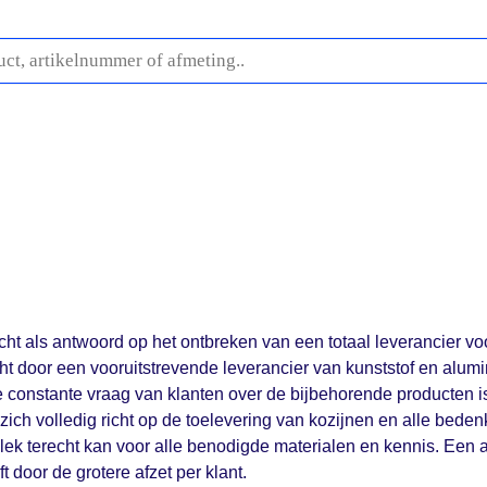
fwerking
Buitenplafonds
Profielen
Stelproducten
O
cht als antwoord op het ontbreken van een totaal leverancier v
cht door een vooruitstrevende leverancier van kunststof en alum
 constante vraag van klanten over de bijbehorende producten is
 zich volledig richt op de toelevering van kozijnen en alle beden
plek terecht kan voor alle benodigde materialen en kennis. Een 
t door de grotere afzet per klant.