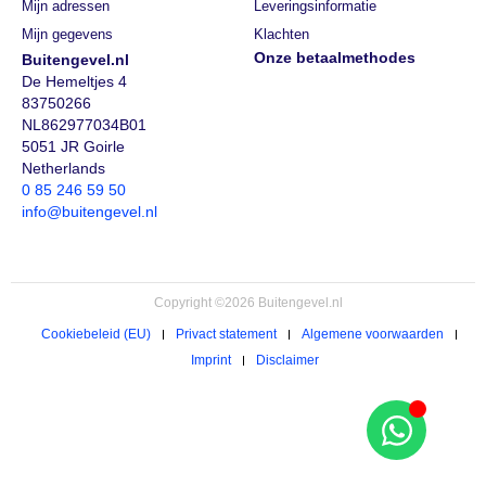
Mijn adressen
Leveringsinformatie
Mijn gegevens
Klachten
Onze betaalmethodes
Buitengevel.nl
De Hemeltjes 4
83750266
NL862977034B01
5051 JR Goirle
Netherlands
0 85 246 59 50
info@buitengevel.nl
Copyright ©2026 Buitengevel.nl
Cookiebeleid (EU)
Privact statement
Algemene voorwaarden
Imprint
Disclaimer