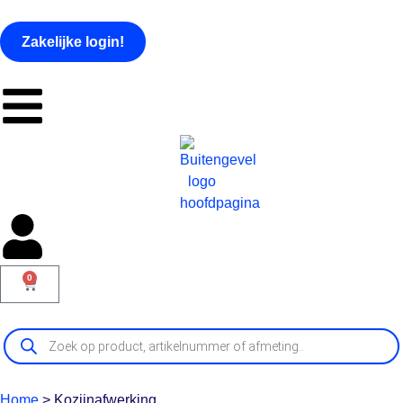
Zakelijke login!
0
Home
>
Kozijnafwerking