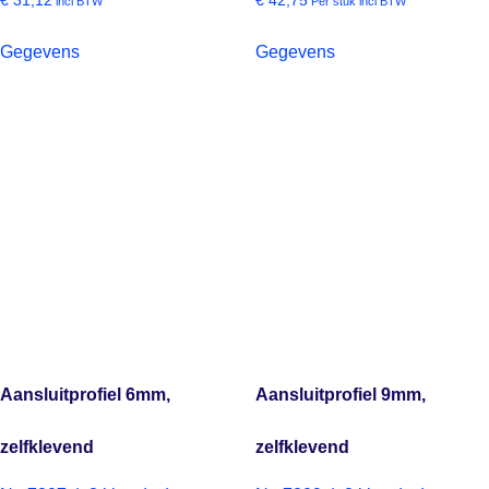
€
31,12
€
42,75
incl BTW
Per stuk incl BTW
Gegevens
Gegevens
Aansluitprofiel 6mm,
Aansluitprofiel 9mm,
zelfklevend
zelfklevend