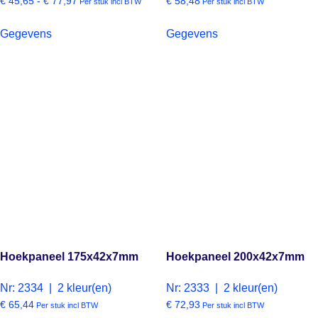
€
45,65
-
€
77,97
€
58,48
Per stuk incl BTW
Per stuk incl BTW
Gegevens
Gegevens
Hoekpaneel 175x42x7mm
Hoekpaneel 200x42x7mm
Nr: 2334 | 2 kleur(en)
Nr: 2333 | 2 kleur(en)
€
65,44
€
72,93
Per stuk incl BTW
Per stuk incl BTW