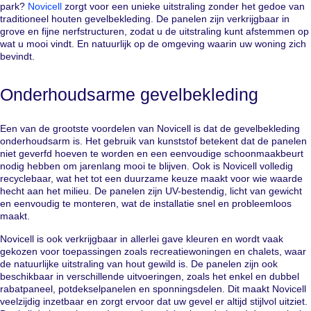
park?
Novicell
zorgt voor een unieke uitstraling zonder het gedoe van
traditioneel houten gevelbekleding. De panelen zijn verkrijgbaar in
grove en fijne nerfstructuren, zodat u de uitstraling kunt afstemmen op
wat u mooi vindt. En natuurlijk op de omgeving waarin uw woning zich
bevindt.
Onderhoudsarme gevelbekleding
Een van de grootste voordelen van Novicell is dat de gevelbekleding
onderhoudsarm is. Het gebruik van kunststof betekent dat de panelen
niet geverfd hoeven te worden en een eenvoudige schoonmaakbeurt
nodig hebben om jarenlang mooi te blijven. Ook is Novicell volledig
recyclebaar, wat het tot een duurzame keuze maakt voor wie waarde
hecht aan het milieu. De panelen zijn UV-bestendig, licht van gewicht
en eenvoudig te monteren, wat de installatie snel en probleemloos
maakt.
Novicell is ook verkrijgbaar in allerlei gave kleuren en wordt vaak
gekozen voor toepassingen zoals recreatiewoningen en chalets, waar
de natuurlijke uitstraling van hout gewild is. De panelen zijn ook
beschikbaar in verschillende uitvoeringen, zoals het enkel en dubbel
rabatpaneel, potdekselpanelen en sponningsdelen. Dit maakt Novicell
veelzijdig inzetbaar en zorgt ervoor dat uw gevel er altijd stijlvol uitziet.