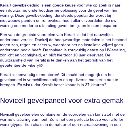
Keralit gevelbekleding is een goede keuze voor wie op zoek is naar
een duurzame, onderhoudsarme oplossing voor de gevel van hun
woning. Deze gevelbekleding, die steeds populairder wordt bij
nieuwbouw panden en renovaties, heeft allerlei voordelen die uw
woning een moderne uitstraling geven én tijd en kosten besparen.
Een van de grootste voordelen van Keralit is dat het nauwelijks
onderhoud vereist. Dankzij de hoogwaardige materialen is het bestand
tegen zon, regen en sneeuw, waardoor het na installatie vrijwel geen
onderhoud nodig heeft. De toplaag is zorgvuldig getest op UV-straling,
zonlicht en vochtigheid, en blijft hierdoor 10 jaar kleurvast. De
duurzaamheid van Keralit is te danken aan het gebruik van het
gepatenteerde Fiberyl©.
Keralit is eenvoudig te monteren! Dit maakt het mogelijk om het
gevelpaneel in verschillende stijlen en op diverse manieren aan te
brengen. En wist u dat Keralit beschikbaar is in 37 kleuren?
Novicell gevelpaneel voor extra gemak
Novicell gevelpanelen combineren de voordelen van kunststof met de
warme uitstraling van hout. Zo is het een perfecte keuze voor allerlei
woningtypes. Een chalet in de natuur of een recreatiewoning in een