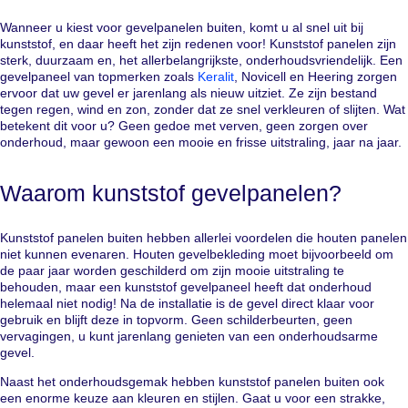
Wanneer u kiest voor gevelpanelen buiten, komt u al snel uit bij
kunststof, en daar heeft het zijn redenen voor! Kunststof panelen zijn
sterk, duurzaam en, het allerbelangrijkste, onderhoudsvriendelijk. Een
gevelpaneel van topmerken zoals
Keralit
, Novicell en Heering zorgen
ervoor dat uw gevel er jarenlang als nieuw uitziet. Ze zijn bestand
tegen regen, wind en zon, zonder dat ze snel verkleuren of slijten. Wat
betekent dit voor u? Geen gedoe met verven, geen zorgen over
onderhoud, maar gewoon een mooie en frisse uitstraling, jaar na jaar.
Waarom kunststof gevelpanelen?
Kunststof panelen buiten hebben allerlei voordelen die houten panelen
niet kunnen evenaren. Houten gevelbekleding moet bijvoorbeeld om
de paar jaar worden geschilderd om zijn mooie uitstraling te
behouden, maar een kunststof gevelpaneel heeft dat onderhoud
helemaal niet nodig! Na de installatie is de gevel direct klaar voor
gebruik en blijft deze in topvorm. Geen schilderbeurten, geen
vervagingen, u kunt jarenlang genieten van een onderhoudsarme
gevel.
Naast het onderhoudsgemak hebben kunststof panelen buiten ook
een enorme keuze aan kleuren en stijlen. Gaat u voor een strakke,