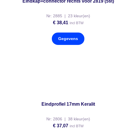
Eindkap+connector rechts voor 2819 (5st)
Nr: 2885 | 23 kleur(en)
€
38,41
incl BTW
Gegevens
Eindprofiel 17mm Keralit
Nr: 2806 | 38 kleur(en)
€
37,07
incl BTW