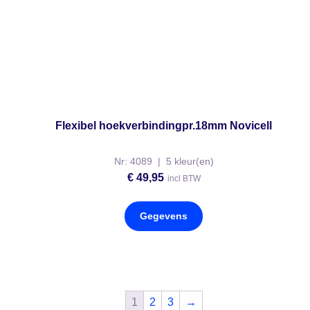
Flexibel hoekverbindingpr.18mm Novicell
Nr: 4089 | 5 kleur(en)
€
49,95
incl BTW
Gegevens
1
2
3
→