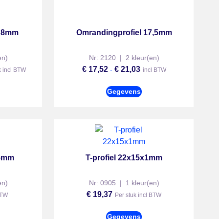
l 8mm
Omrandingprofiel 17,5mm
en)
Nr: 2120 | 2 kleur(en)
€
17,52
€
21,03
-
k incl BTW
incl BTW
Gegevens
,5mm
T-profiel 22x15x1mm
en)
Nr: 0905 | 1 kleur(en)
€
19,37
BTW
Per stuk incl BTW
Gegevens