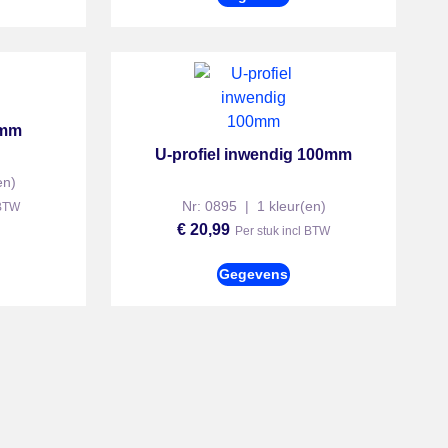
2mm
U-profiel inwendig 100mm
en)
Nr: 0895 | 1 kleur(en)
 BTW
€
20,99
Per stuk incl BTW
Gegevens