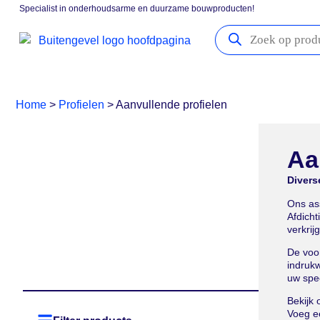
Specialist in onderhoudsarme en duurzame bouwproducten!
Gevelpanelen
Boeidelen
Vensterbanken
Kozijna
Home
>
Profielen
>
Aanvullende profielen
Aa
Divers
Ons ass
Afdicht
verkrij
De voo
indruk
uw spec
Bekijk 
Voeg ee