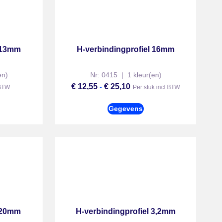
l 13mm
H-verbindingprofiel 16mm
en)
Nr: 0415 | 1 kleur(en)
€
12,55
€
25,10
-
 BTW
Per stuk incl BTW
Gegevens
l 20mm
H-verbindingprofiel 3,2mm