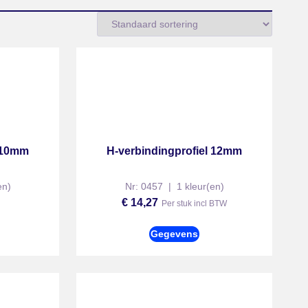
l 10mm
H-verbindingprofiel 12mm
en)
Nr: 0457 | 1 kleur(en)
€
14,27
Per stuk incl BTW
Gegevens