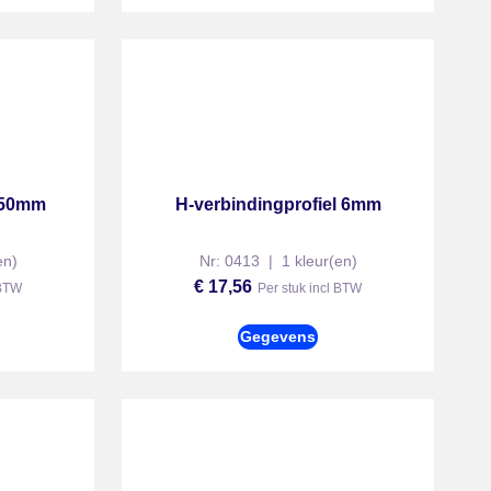
l 50mm
H-verbindingprofiel 6mm
en)
Nr: 0413 | 1 kleur(en)
€
17,56
 BTW
Per stuk incl BTW
Gegevens