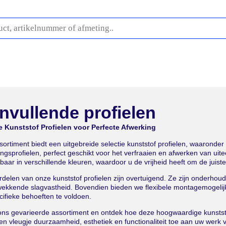
fwerking
Buitenplafonds
Profielen
Stelproducten
O
nvullende profielen
e Kunststof Profielen voor Perfecte Afwerking
ortiment biedt een uitgebreide selectie kunststof profielen, waaronder T
ingsprofielen, perfect geschikt voor het verfraaien en afwerken van uit
gbaar in verschillende kleuren, waardoor u de vrijheid heeft om de juiste 
rdelen van onze kunststof profielen zijn overtuigend. Ze zijn onderho
wekkende slagvastheid. Bovendien bieden we flexibele montagemogelijk
ifieke behoeften te voldoen.
ons gevarieerde assortiment en ontdek hoe deze hoogwaardige kunststo
n vleugje duurzaamheid, esthetiek en functionaliteit toe aan uw werk 