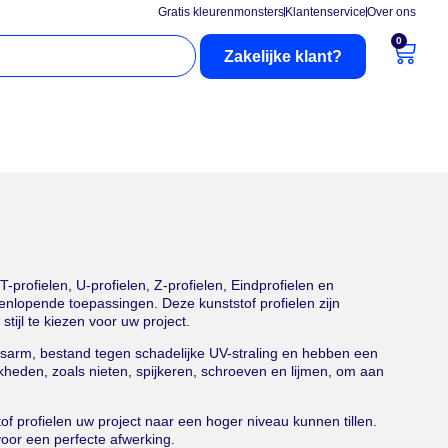
Gratis kleurenmonsters
Klantenservice
Over ons
0
Zakelijke klant?
nderhoud
Buitenzonwering
-profielen, U-profielen, Z-profielen, Eindprofielen en
eenlopende toepassingen. Deze kunststof profielen zijn
stijl te kiezen voor uw project.
udsarm, bestand tegen schadelijke UV-straling en hebben een
heden, zoals nieten, spijkeren, schroeven en lijmen, om aan
f profielen uw project naar een hoger niveau kunnen tillen.
voor een perfecte afwerking.