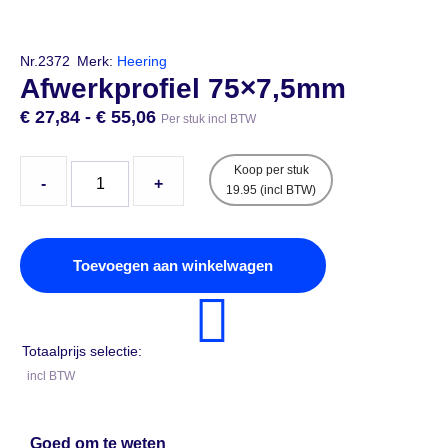
Nr.2372
Merk:
Heering
Afwerkprofiel 75×7,5mm
€
27,84
-
€
55,06
Per stuk incl BTW
Koop per stuk
-
+
19.95 (incl BTW)
Toevoegen aan winkelwagen
Totaalprijs selectie:
incl BTW
Goed om te weten