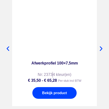
Afwerkprofiel 100×7,5mm
Nr: 2373
4 kleur(en)
€
35,50
-
€
65,28
Per stuk incl BTW
Bekijk product