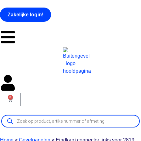
Zakelijke login!
0
Home
>
Gevelpanelen
>
Eindkap+connector links voor 2819