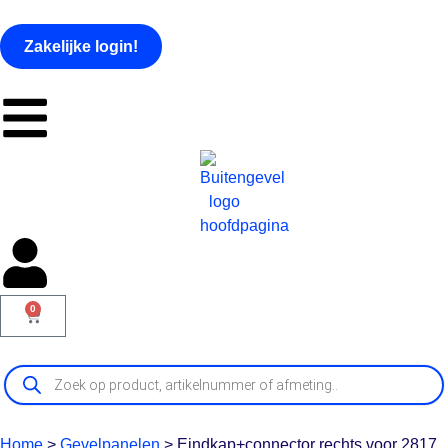
Zakelijke login!
0
Home
>
Gevelpanelen
>
Eindkap+connector rechts voor 2817