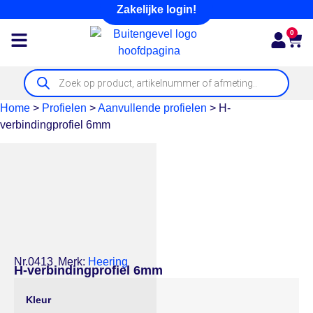
Zakelijke login!
0
Home
>
Profielen
>
Aanvullende profielen
>
H-
verbindingprofiel 6mm
Nr.0413
Merk:
Heering
H-verbindingprofiel 6mm
Kleur