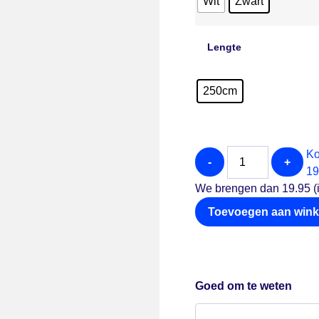
Wit
Zwart
Lengte
250cm
Ko
-
+
19
We brengen dan 19.95 (i
Toevoegen aan win
Goed om te weten