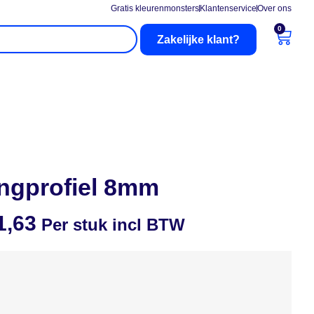
Gratis kleurenmonsters
Klantenservice
Over ons
0
Zakelijke klant?
nderhoud
Buitenzonwering
ingprofiel 8mm
1,63
Per stuk incl BTW