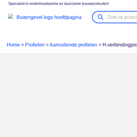
Specialist in onderhoudsarme en duurzame bouwproducten!
Gevelpanelen
Boeidelen
Vensterbanken
Kozijna
Home
>
Profielen
>
Aanvullende profielen
>
H-verbindingpr