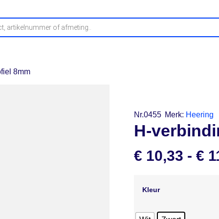
fwerking
Buitenplafonds
Profielen
Stelproducten
O
ofiel 8mm
Nr.0455
Merk:
Heering
H-verbind
€
10,33
-
€
1
Kleur