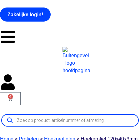
Zakelijke login!
0
Home
>
Profielen
>
Hoekprofielen
>
Hoekprofiel 120x40x3mm