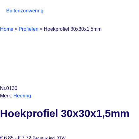
Buitenzonwering
Home
>
Profielen
>
Hoekprofiel 30x30x1,5mm
Nr.0130
Merk:
Heering
Hoekprofiel 30x30x1,5mm
€
6,85
-
€
7,72
Per stuk incl BTW