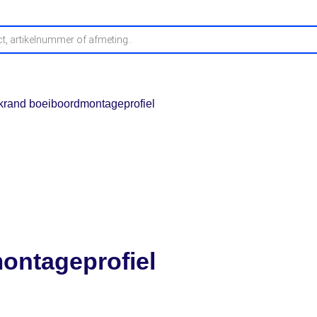
fwerking
Buitenplafonds
Profielen
Stelproducten
O
akrand boeiboordmontageprofiel
ontageprofiel