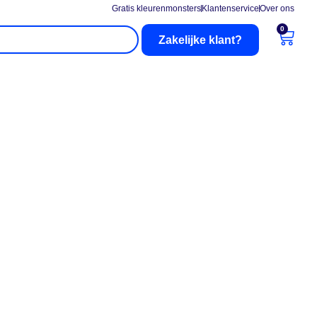
Gratis kleurenmonsters
Klantenservice
Over ons
0
Zakelijke klant?
nderhoud
Buitenzonwering