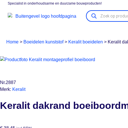
Specialist in onderhoudsarme en duurzame bouwproducten!
Gevelpanelen
Boeidelen
Vensterbanken
Kozijna
Home
>
Boeidelen kunststof
>
Keralit boeidelen
>
Keralit d
Nr.2887
Merk:
Keralit
Keralit dakrand boeiboordm