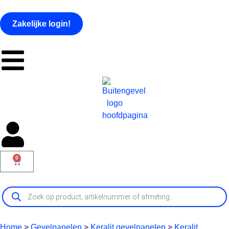
Zakelijke login!
0
Home
>
Gevelpanelen
>
Keralit gevelpanelen
>
Keralit