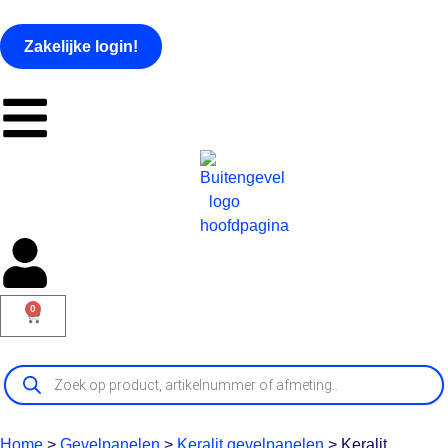
Zakelijke login!
0
Home
>
Gevelpanelen
>
Keralit gevelpanelen
>
Keralit