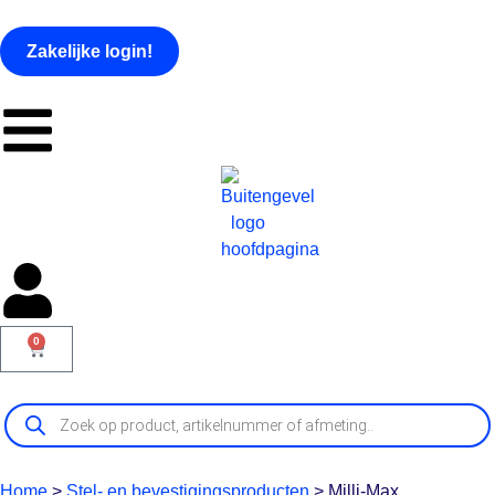
Zakelijke login!
0
Home
>
Stel- en bevestigingsproducten
>
Milli-Max