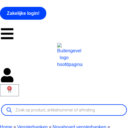
Zakelijke login!
0
Home
>
Vensterbanken
>
Novaboard vensterbanken
>