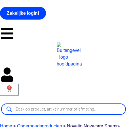
Zakelijke login!
0
Home
>
Onderhoudsproducten
>
Novatio Novacare Shamp-