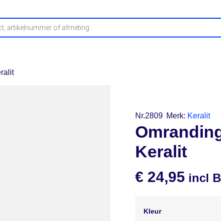
fwerking
Buitenplafonds
Profielen
Stelproducten
O
alit
Nr.2809
Merk:
Keralit
Omranding
Keralit
€
24,95
incl 
Kleur