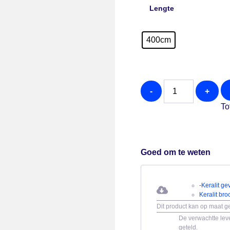
Lengte
400cm
-
+
To
Goed om te weten
-Keralit g
Keralit bro
Dit product kan op maat 
De verwachtte leve
geteld.