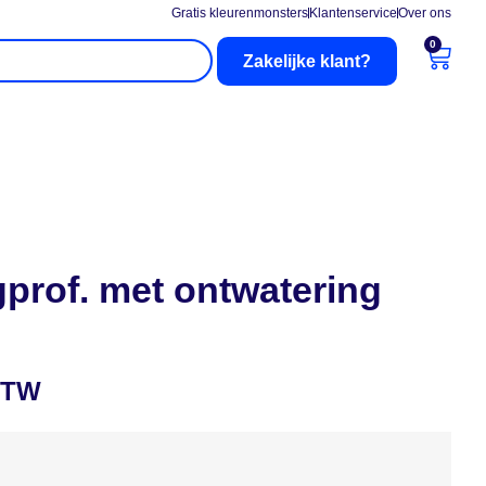
Gratis kleurenmonsters
Klantenservice
Over ons
0
Zakelijke klant?
nderhoud
Buitenzonwering
prof. met ontwatering
BTW