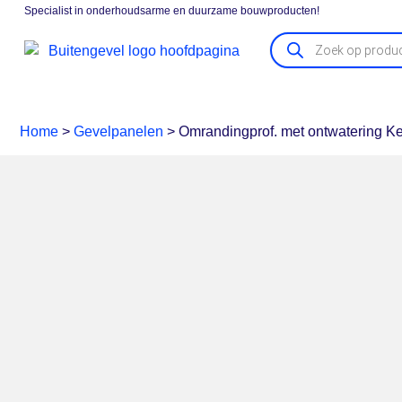
Specialist in onderhoudsarme en duurzame bouwproducten!
Gevelpanelen
Boeidelen
Vensterbanken
Kozijna
Home
>
Gevelpanelen
>
Omrandingprof. met ontwatering Ker