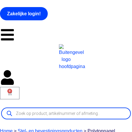
Zakelijke login!
0
Home
>
Stel- en bevestigingsproducten
>
Polytopnagel