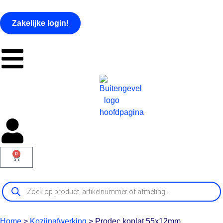
Zakelijke login!
0
Home
>
Kozijnafwerking
>
Prodec koplat 55x12mm