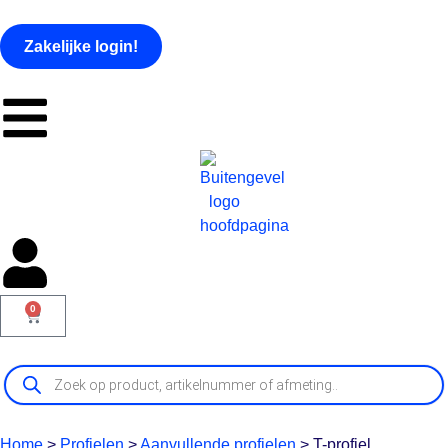
Zakelijke login!
0
Home
>
Profielen
>
Aanvullende profielen
>
T-profiel