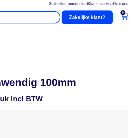
Gratis kleurenmonsters
Klantenservice
Over ons
0
Zakelijke klant?
nderhoud
Buitenzonwering
 inwendig 100mm
tuk incl BTW