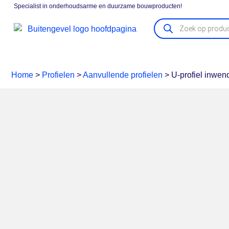
Specialist in onderhoudsarme en duurzame bouwproducten!
Gevelpanelen
Boeidelen
Vensterbanken
Kozijna
Home
>
Profielen
>
Aanvullende profielen
>
U-profiel inwe