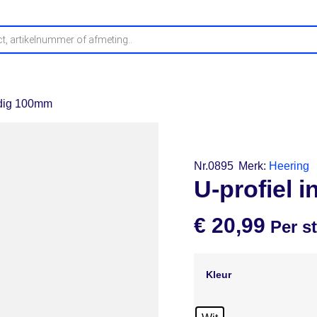
fwerking
Buitenplafonds
Profielen
Stelproducten
O
ndig 100mm
Nr.0895
Merk:
Heering
U-profiel
€
20,99
Per s
Kleur