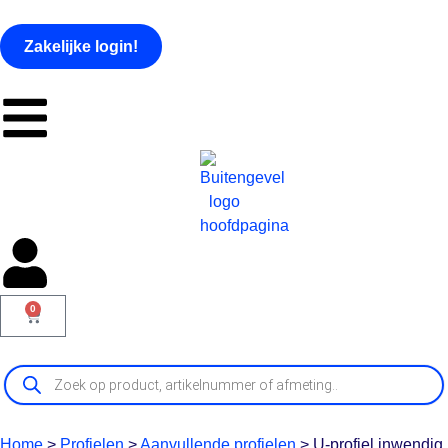
Zakelijke login!
0
Home
>
Profielen
>
Aanvullende profielen
>
U-profiel inwendig