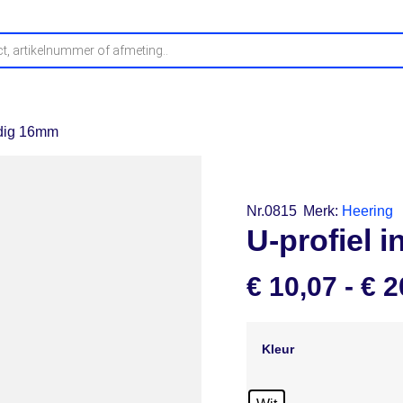
fwerking
Buitenplafonds
Profielen
Stelproducten
O
ndig 16mm
Nr.0815
Merk:
Heering
U-profiel
€
10,07
-
€
2
Kleur