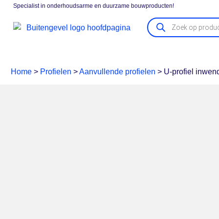
Specialist in onderhoudsarme en duurzame bouwproducten!
Gevelpanelen
Boeidelen
Vensterbanken
Kozijna
Home
>
Profielen
>
Aanvullende profielen
>
U-profiel inwe