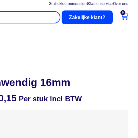
Gratis kleurenmonsters
Klantenservice
Over ons
0
Zakelijke klant?
nderhoud
Buitenzonwering
 inwendig 16mm
0,15
Per stuk incl BTW