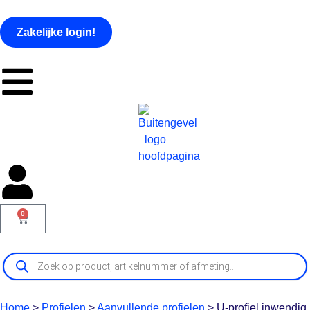
Zakelijke login!
0
Home
>
Profielen
>
Aanvullende profielen
>
U-profiel inwendig