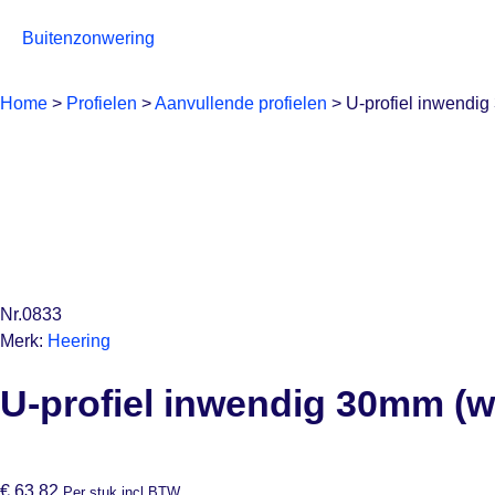
Buitenzonwering
Home
>
Profielen
>
Aanvullende profielen
>
U-profiel inwendi
Nr.0833
Merk:
Heering
U-profiel inwendig 30mm (
€
63,82
Per stuk incl BTW