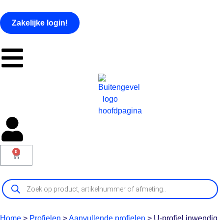
Zakelijke login!
0
Home
>
Profielen
>
Aanvullende profielen
>
U-profiel inwendig