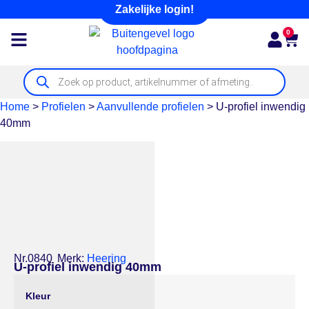
Zakelijke login!
0
Home
>
Profielen
>
Aanvullende profielen
>
U-profiel inwendig
40mm
Nr.0840
Merk:
Heering
U-profiel inwendig 40mm
Kleur