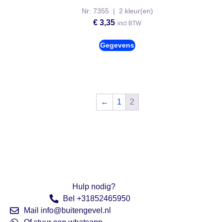
Nr: 7355 | 2 kleur(en)
€
3,35
incl BTW
Gegevens
←
1
2
Hulp nodig?
Bel +31852465950
Mail info@buitengevel.nl