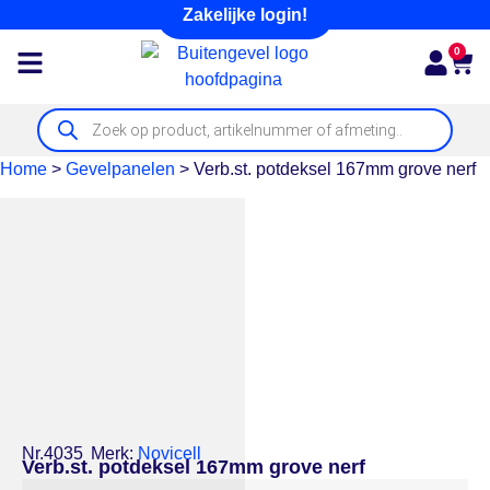
Zakelijke login!
0
Home
>
Gevelpanelen
>
Verb.st. potdeksel 167mm grove nerf
Nr.4035
Merk:
Novicell
Verb.st. potdeksel 167mm grove nerf