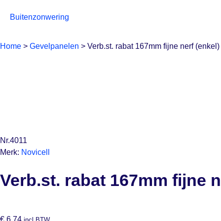
Buitenzonwering
Home
>
Gevelpanelen
>
Verb.st. rabat 167mm fijne nerf (enkel)
Nr.4011
Merk:
Novicell
Verb.st. rabat 167mm fijne n
€
6,74
incl BTW