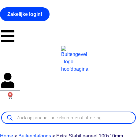
Zakelijke login!
0
Home
>
Buitenplafonds
>
Extra Stabil paneel 100x10mm