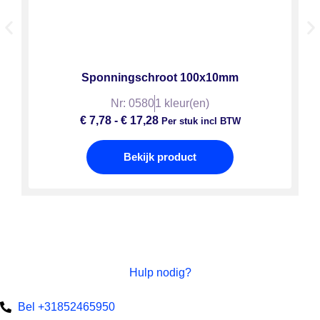
Sponningschroot 100x10mm
Nr: 0580
1 kleur(en)
€
7,78
-
€
17,28
Per stuk incl BTW
Bekijk product
Hulp nodig?
Bel +31852465950