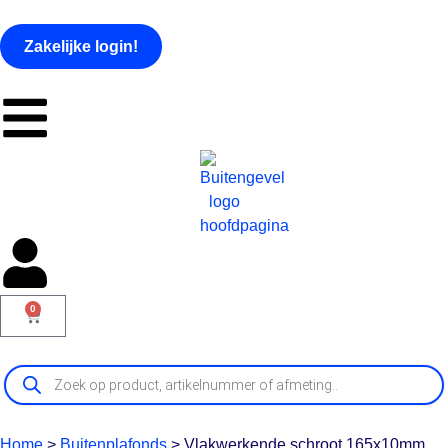
Zakelijke login!
0
Home
>
Buitenplafonds
>
Vlakwerkende schroot 165x10mm