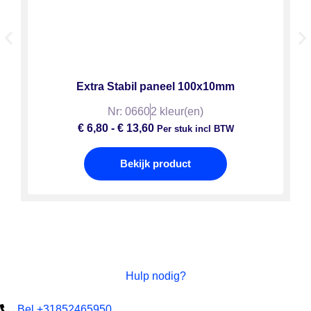
Extra Stabil paneel 100x10mm
Nr: 0660
2 kleur(en)
€
6,80
-
€
13,60
Per stuk incl BTW
Bekijk product
Hulp nodig?
Bel +31852465950