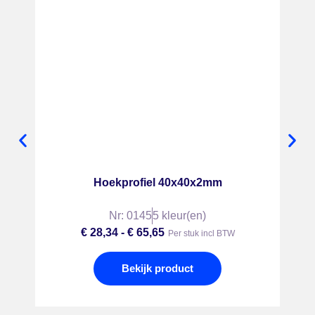
Hoekprofiel 40x40x2mm
Nr: 0145
5 kleur(en)
€
28,34
-
€
65,65
Per stuk incl BTW
Bekijk product