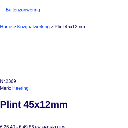
Buitenzonwering
Home
>
Kozijnafwerking
>
Plint 45x12mm
Nr.2369
Merk:
Heering
Plint 45x12mm
€
26,40
-
€
49,86
Per stuk incl BTW