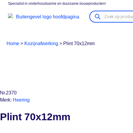
Specialist in onderhoudsarme en duurzame bouwproducten!
Gevelpanelen
Boeidelen
Vensterbanken
Kozijna
Home
>
Kozijnafwerking
>
Plint 70x12mm
Nr.2370
Merk:
Heering
Plint 70x12mm