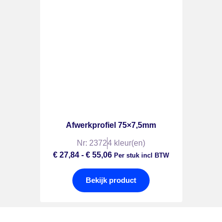
Afwerkprofiel 75×7,5mm
Nr: 2372
4 kleur(en)
€
27,84
-
€
55,06
Per stuk incl BTW
Bekijk product