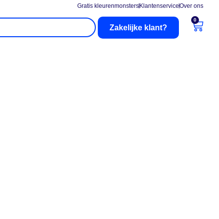
Gratis kleurenmonsters
Klantenservice
Over ons
0
Zakelijke klant?
nderhoud
Buitenzonwering