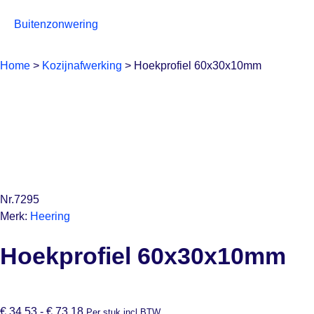
Buitenzonwering
Home
>
Kozijnafwerking
>
Hoekprofiel 60x30x10mm
Nr.7295
Merk:
Heering
Hoekprofiel 60x30x10mm
€
34,53
-
€
73,18
Per stuk incl BTW