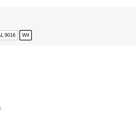
RAL 9016
Wit
k