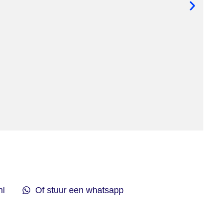
Hol
nl
Of stuur een whatsapp