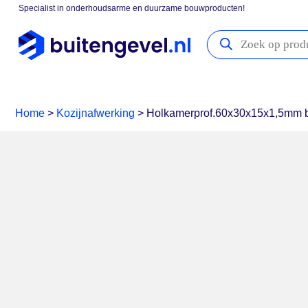
Specialist in onderhoudsarme en duurzame bouwproducten!
Gevelpanelen
Boeidelen
Vensterbanken
Kozijna
Home
>
Kozijnafwerking
>
Holkamerprof.60x30x15x1,5mm b