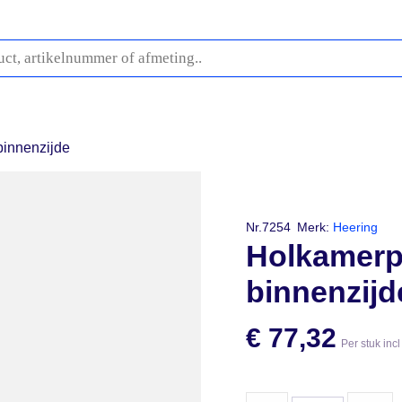
fwerking
Buitenplafonds
Profielen
Stelproducten
O
innenzijde
Nr.7254
Merk:
Heering
Holkamerp
binnenzijd
€
77,32
Per stuk inc