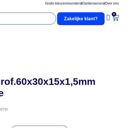
Gratis kleurenmonsters
Klantenservice
Over ons
0
Zakelijke klant?
nderhoud
Buitenzonwering
rof.60x30x15x1,5mm
e
l BTW