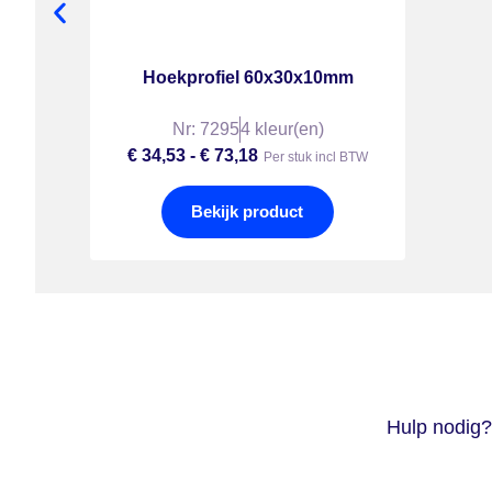
Hoekprofiel 60x30x10mm
Nr: 7295
4 kleur(en)
€
34,53
-
€
73,18
Per stuk incl BTW
Bekijk product
Hulp nodig?