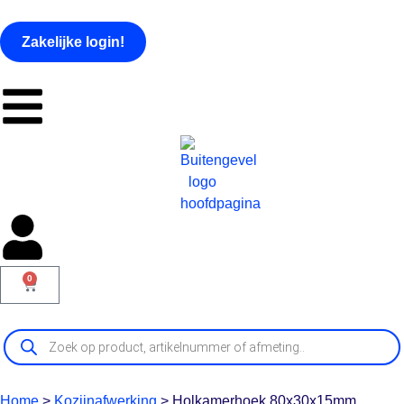
Zakelijke login!
0
Home
>
Kozijnafwerking
>
Holkamerhoek 80x30x15mm