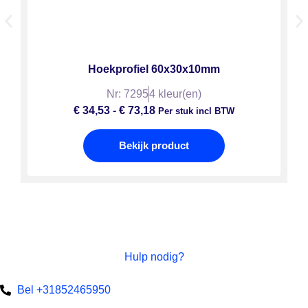
Hoekprofiel 60x30x10mm
Nr: 7295
4 kleur(en)
€
34,53
-
€
73,18
Per stuk incl BTW
Bekijk product
Hulp nodig?
Bel +31852465950