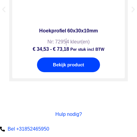
Hoekprofiel 60x30x10mm
Nr: 7295
4 kleur(en)
€
34,53
-
€
73,18
Per stuk incl BTW
Bekijk product
Hulp nodig?
Bel +31852465950