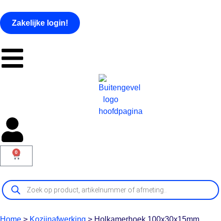
Zakelijke login!
0
Home
>
Kozijnafwerking
>
Holkamerhoek 100x30x15mm